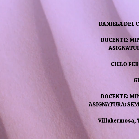
DANIELA DEL 
DOCENTE: MI
ASIGNATU
CICLO FE
G
DOCENTE:
MI
ASIGNATURA: SEM
Villahermosa, 